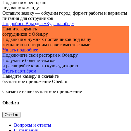
Подключим рестораны
под вашу команду
Оставьте заявку — обсудим город, формат работы и варианты
питания для сотрудников
Подробнее
В раздел «Куда на обед»
Начните кормить
сотрудников с Обед.ру
Подключим нужных поставщиков под вашу
компанию и настроим сервис вместе с вами
Узнать подробнее
Подключите свой ресторан к Обед.ру
Получайте больше заказов
и расширяйте клиентскую аудиторию
Стать партнёром
Наведите камеру и скачайте
бесплатное приложение Obed.ru
Скачайте наше бесплатное приложение
Obed.ru
Obed.ru
Вопросы и ответы
О компании