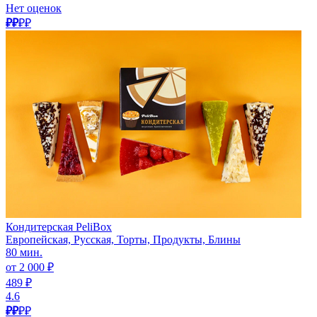
Нет оценок
₽₽
₽₽
Кондитерская PeliBox
Европейская, Русская, Торты, Продукты, Блины
80 мин.
от 2 000 ₽
489 ₽
4.6
₽₽
₽₽