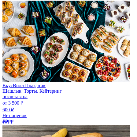
ВкусВилл Праздник
Шашлык, Торты, Кейтеринг
послезавтра
от 3 500 ₽
600 ₽
Нет оценок
₽₽
₽₽