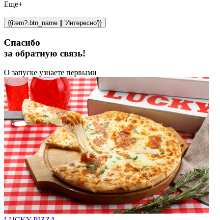
Еще+
{{item?.btn_name || 'Интересно'}}
Спасибо
за обратную связь!
О запуске узнаете первыми
LUCKY PIZZA