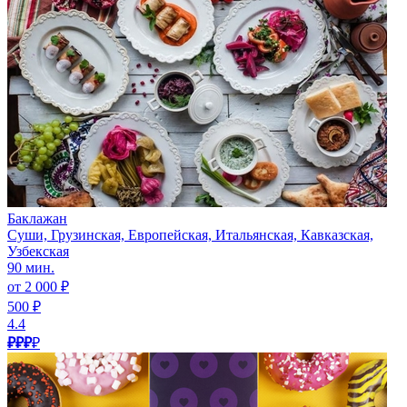
Баклажан
Суши, Грузинская, Европейская, Итальянская, Кавказская,
Узбекская
90 мин.
от 2 000 ₽
500 ₽
4.4
₽₽₽
₽