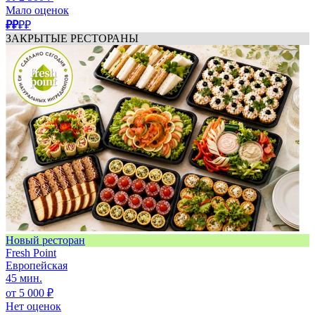
Мало оценок
₽₽
₽₽
ЗАКРЫТЫЕ РЕСТОРАНЫ
Новый ресторан
Fresh Point
Европейская
45 мин.
от 5 000 ₽
Нет оценок