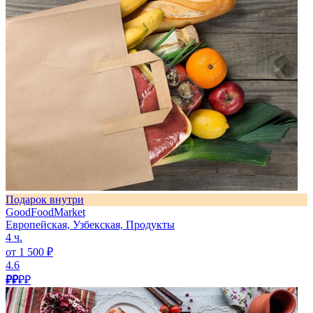
Подарок внутри
GoodFoodMarket
Европейская, Узбекская, Продукты
4 ч.
от 1 500 ₽
4.6
₽₽
₽₽