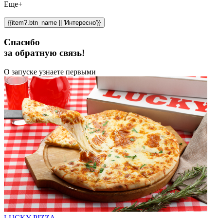
Еще+
{{item?.btn_name || 'Интересно'}}
Спасибо
за обратную связь!
О запуске узнаете первыми
LUCKY PIZZA