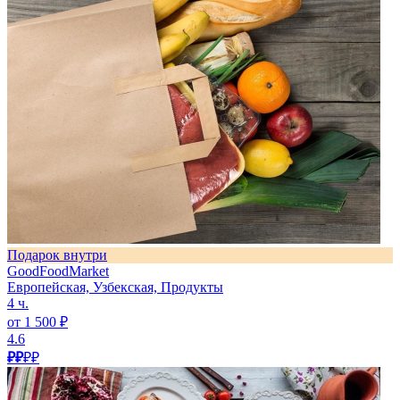
Подарок внутри
GoodFoodMarket
Европейская, Узбекская, Продукты
4 ч.
от 1 500 ₽
4.6
₽₽
₽₽