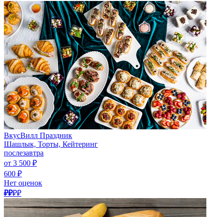
ВкусВилл Праздник
Шашлык, Торты, Кейтеринг
послезавтра
от 3 500 ₽
600 ₽
Нет оценок
₽₽
₽₽