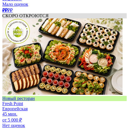
Мало оценок
₽₽
₽₽
СКОРО ОТКРОЮТСЯ
Новый ресторан
Fresh Point
Европейская
45 мин.
от 5 000 ₽
Нет оценок