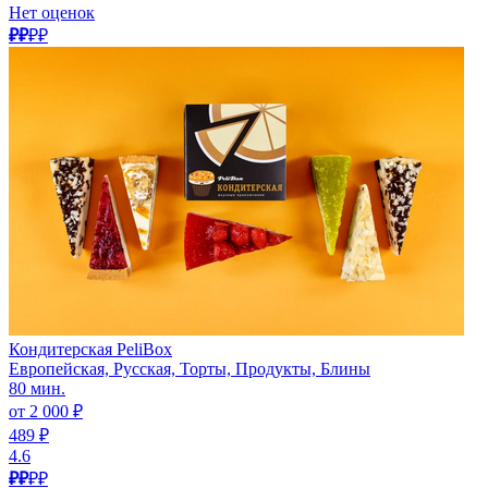
Нет оценок
₽₽
₽₽
Кондитерская PeliBox
Европейская, Русская, Торты, Продукты, Блины
80 мин.
от 2 000 ₽
489 ₽
4.6
₽₽
₽₽