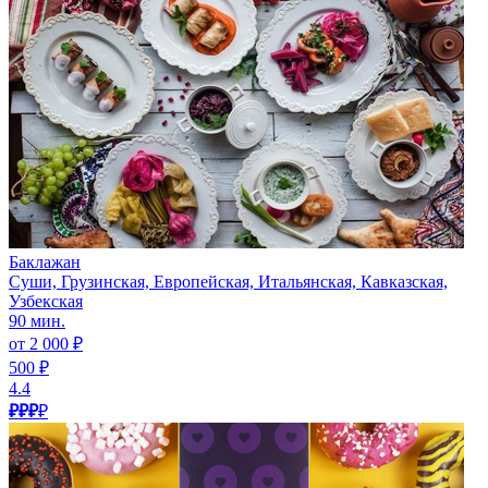
Баклажан
Суши, Грузинская, Европейская, Итальянская, Кавказская,
Узбекская
90 мин.
от 2 000 ₽
500 ₽
4.4
₽₽₽
₽