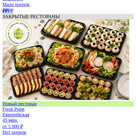
Мало оценок
₽₽
₽₽
ЗАКРЫТЫЕ РЕСТОРАНЫ
Новый ресторан
Fresh Point
Европейская
45 мин.
от 5 000 ₽
Нет оценок