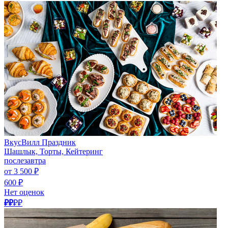
ВкусВилл Праздник
Шашлык, Торты, Кейтеринг
послезавтра
от 3 500 ₽
600 ₽
Нет оценок
₽₽
₽₽