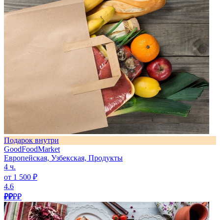
Подарок внутри
GoodFoodMarket
Европейская, Узбекская, Продукты
4 ч.
от 1 500 ₽
4.6
₽₽
₽₽