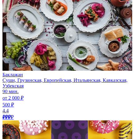
Баклажан
Суши, Грузинская, Европейская, Итальянская, Кавказская,
Узбекская
90 мин.
от 2 000 ₽
500 ₽
4.4
₽₽₽
₽