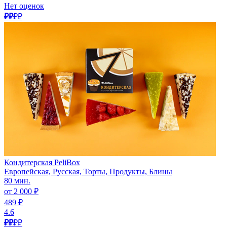
Нет оценок
₽₽
₽₽
Кондитерская PeliBox
Европейская, Русская, Торты, Продукты, Блины
80 мин.
от 2 000 ₽
489 ₽
4.6
₽₽
₽₽