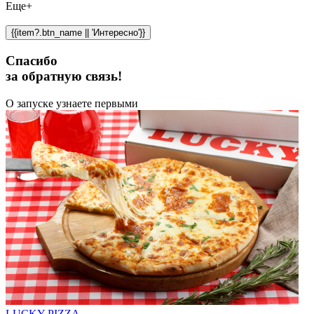
Еще+
{{item?.btn_name || 'Интересно'}}
Спасибо
за обратную связь!
О запуске узнаете первыми
LUCKY PIZZA