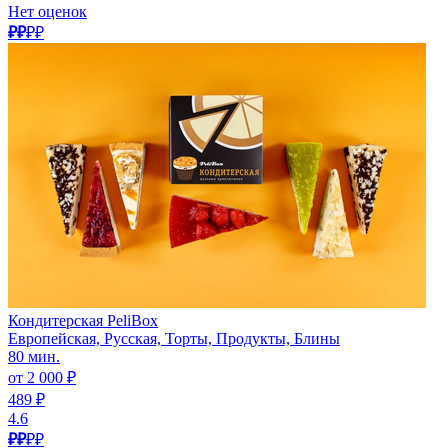
Нет оценок
₽₽
₽₽
Кондитерская PeliBox
Европейская, Русская, Торты, Продукты, Блины
80 мин.
от 2 000 ₽
489 ₽
4.6
₽₽
₽₽