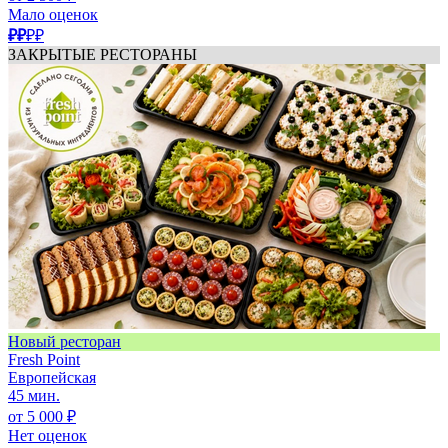
Мало оценок
₽₽
₽₽
ЗАКРЫТЫЕ РЕСТОРАНЫ
Новый ресторан
Fresh Point
Европейская
45 мин.
от 5 000 ₽
Нет оценок