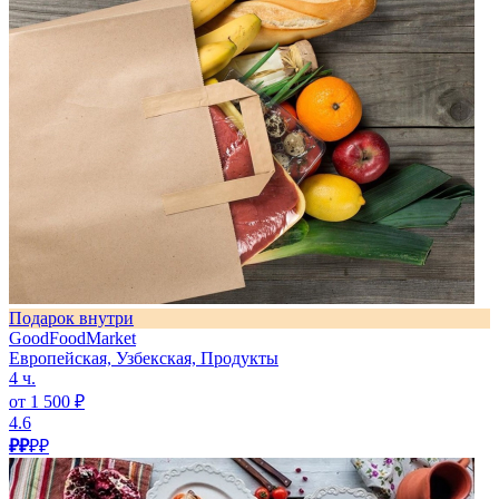
Подарок внутри
GoodFoodMarket
Европейская, Узбекская, Продукты
4 ч.
от 1 500 ₽
4.6
₽₽
₽₽