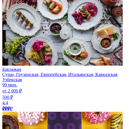
Баклажан
Суши, Грузинская, Европейская, Итальянская, Кавказская,
Узбекская
90 мин.
от 2 000 ₽
500 ₽
4.4
₽₽₽
₽