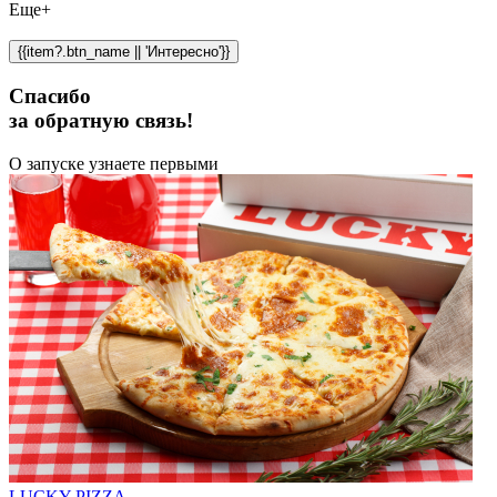
Еще+
{{item?.btn_name || 'Интересно'}}
Спасибо
за обратную связь!
О запуске узнаете первыми
LUCKY PIZZA