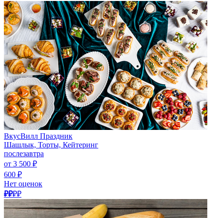
ВкусВилл Праздник
Шашлык, Торты, Кейтеринг
послезавтра
от 3 500 ₽
600 ₽
Нет оценок
₽₽
₽₽