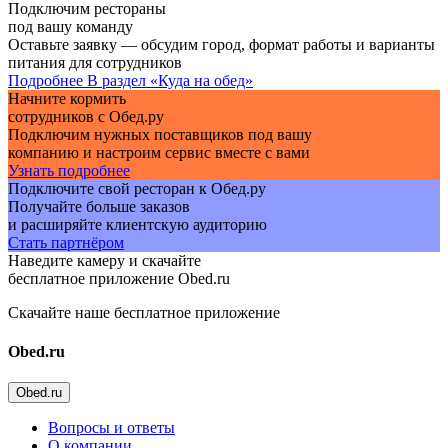
Подключим рестораны
под вашу команду
Оставьте заявку — обсудим город, формат работы и варианты
питания для сотрудников
Подробнее
В раздел «Куда на обед»
Начните кормить
сотрудников с Обед.ру
Подключим нужных поставщиков под вашу
компанию и настроим сервис вместе с вами
Узнать подробнее
Подключите свой ресторан к Обед.ру
Получайте больше заказов
и расширяйте клиентскую аудиторию
Стать партнёром
Наведите камеру и скачайте
бесплатное приложение Obed.ru
Скачайте наше бесплатное приложение
Obed.ru
Obed.ru
Вопросы и ответы
О компании