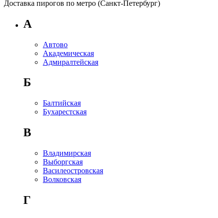
Доставка пирогов по метро (Санкт-Петербург)
А
Автово
Академическая
Адмиралтейская
Б
Балтийская
Бухарестская
В
Владимирская
Выборгская
Василеостровская
Волковская
Г