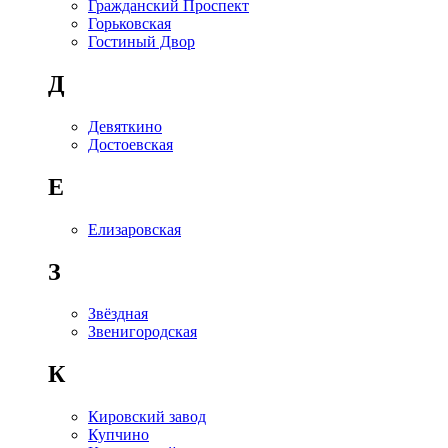
Гражданский Проспект
Горьковская
Гостиный Двор
Д
Девяткино
Достоевская
Е
Елизаровская
З
Звёздная
Звенигородская
К
Кировский завод
Купчино