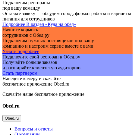
Подключим рестораны
под вашу команду
Оставьте заявку — обсудим город, формат работы и варианты
питания для сотрудников
Подробнее
В раздел «Куда на обед»
Начните кормить
сотрудников с Обед.ру
Подключим нужных поставщиков под вашу
компанию и настроим сервис вместе с вами
Узнать подробнее
Подключите свой ресторан к Обед.ру
Получайте больше заказов
и расширяйте клиентскую аудиторию
Стать партнёром
Наведите камеру и скачайте
бесплатное приложение Obed.ru
Скачайте наше бесплатное приложение
Obed.ru
Obed.ru
Вопросы и ответы
О компании