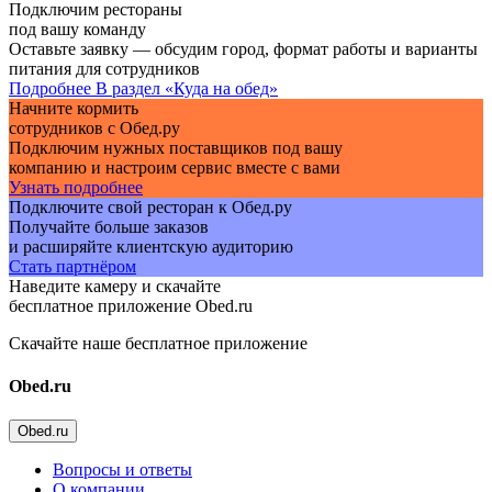
Подключим рестораны
под вашу команду
Оставьте заявку — обсудим город, формат работы и варианты
питания для сотрудников
Подробнее
В раздел «Куда на обед»
Начните кормить
сотрудников с Обед.ру
Подключим нужных поставщиков под вашу
компанию и настроим сервис вместе с вами
Узнать подробнее
Подключите свой ресторан к Обед.ру
Получайте больше заказов
и расширяйте клиентскую аудиторию
Стать партнёром
Наведите камеру и скачайте
бесплатное приложение Obed.ru
Скачайте наше бесплатное приложение
Obed.ru
Obed.ru
Вопросы и ответы
О компании