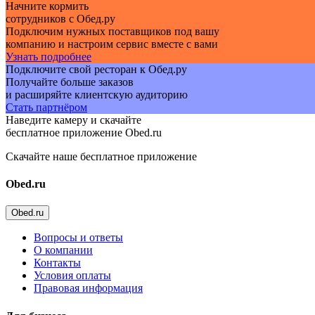
Начните кормить
сотрудников с Обед.ру
Подключим нужных поставщиков под вашу
компанию и настроим сервис вместе с вами
Узнать подробнее
Подключите свой ресторан к Обед.ру
Получайте больше заказов
и расширяйте клиентскую аудиторию
Стать партнёром
Наведите камеру и скачайте
бесплатное приложение Obed.ru
Скачайте наше бесплатное приложение
Obed.ru
Obed.ru
Вопросы и ответы
О компании
Контакты
Условия оплаты
Правовая информация