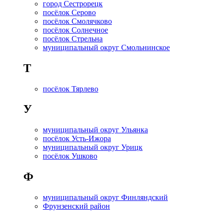
город Сестрорецк
посёлок Серово
посёлок Смолячково
посёлок Солнечное
посёлок Стрельна
муниципальный округ Смольнинское
Т
посёлок Тярлево
У
муниципальный округ Ульянка
посёлок Усть-Ижора
муниципальный округ Урицк
посёлок Ушково
Ф
муниципальный округ Финляндский
Фрунзенский район