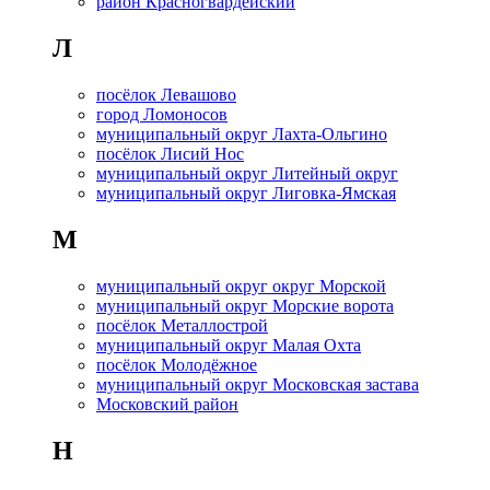
район Красногвардейский
Л
посёлок Левашово
город Ломоносов
муниципальный округ Лахта-Ольгино
посёлок Лисий Нос
муниципальный округ Литейный округ
муниципальный округ Лиговка-Ямская
М
муниципальный округ округ Морской
муниципальный округ Морские ворота
посёлок Металлострой
муниципальный округ Малая Охта
посёлок Молодёжное
муниципальный округ Московская застава
Московский район
Н