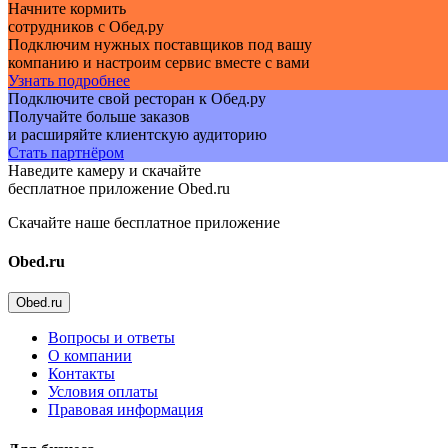
Начните кормить
сотрудников с Обед.ру
Подключим нужных поставщиков под вашу
компанию и настроим сервис вместе с вами
Узнать подробнее
Подключите свой ресторан к Обед.ру
Получайте больше заказов
и расширяйте клиентскую аудиторию
Стать партнёром
Наведите камеру и скачайте
бесплатное приложение Obed.ru
Скачайте наше бесплатное приложение
Obed.ru
Obed.ru
Вопросы и ответы
О компании
Контакты
Условия оплаты
Правовая информация