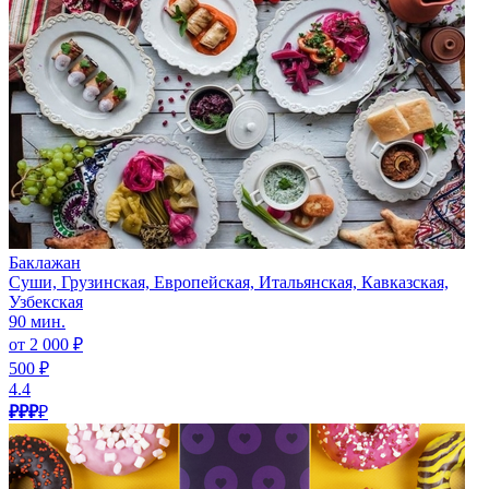
Баклажан
Суши, Грузинская, Европейская, Итальянская, Кавказская,
Узбекская
90 мин.
от 2 000 ₽
500 ₽
4.4
₽₽₽
₽