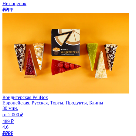
Нет оценок
₽₽
₽₽
Кондитерская PeliBox
Европейская, Русская, Торты, Продукты, Блины
80 мин.
от 2 000 ₽
489 ₽
4.6
₽₽
₽₽