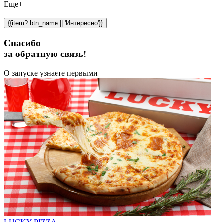
Еще+
{{item?.btn_name || 'Интересно'}}
Спасибо
за обратную связь!
О запуске узнаете первыми
LUCKY PIZZA