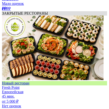
Мало оценок
₽₽
₽₽
ЗАКРЫТЫЕ РЕСТОРАНЫ
Новый ресторан
Fresh Point
Европейская
45 мин.
от 5 000 ₽
Нет оценок