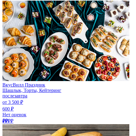
ВкусВилл Праздник
Шашлык, Торты, Кейтеринг
послезавтра
от 3 500 ₽
600 ₽
Нет оценок
₽₽
₽₽