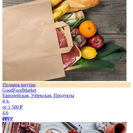
Подарок внутри
GoodFoodMarket
Европейская, Узбекская, Продукты
4 ч.
от 1 500 ₽
4.6
₽₽
₽₽