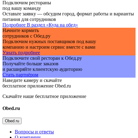
Подключим рестораны
под вашу команду
Оставьте заявку — обсудим город, формат работы и варианты
питания для сотрудников
Подробнее
В раздел «Куда на обед»
Начните кормить
сотрудников с Обед.ру
Подключим нужных поставщиков под вашу
компанию и настроим сервис вместе с вами
Узнать подробнее
Подключите свой ресторан к Обед.ру
Получайте больше заказов
и расширяйте клиентскую аудиторию
Стать партнёром
Наведите камеру и скачайте
бесплатное приложение Obed.ru
Скачайте наше бесплатное приложение
Obed.ru
Obed.ru
Вопросы и ответы
О компании