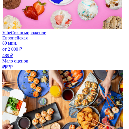
VibeCream мороженое
Европейская
80 мин.
от 2 000 ₽
489 ₽
Мало оценок
₽₽
₽₽