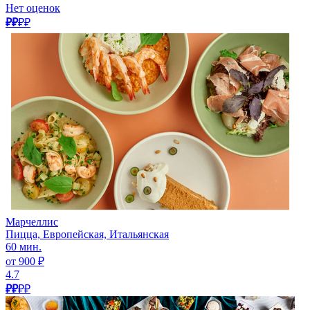
Нет оценок
₽₽
₽₽
Марчеллис
Пицца, Европейская, Итальянская
60 мин.
от 900 ₽
4.7
₽₽
₽₽