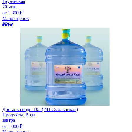
Грузинская
70 мин.
от 1 300 ₽
Мало оценок
₽₽
₽₽
Доставка воды 19л (ИП Смольников)
Продукты, Вода
завтра
от 1 000 ₽
Мало оценок