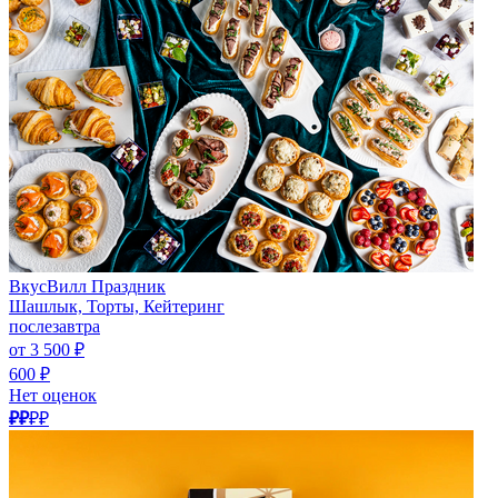
ВкусВилл Праздник
Шашлык, Торты, Кейтеринг
послезавтра
от 3 500 ₽
600 ₽
Нет оценок
₽₽
₽₽