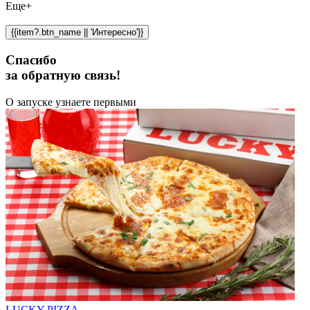
Еще+
{{item?.btn_name || 'Интересно'}}
Спасибо
за обратную связь!
О запуске узнаете первыми
LUCKY PIZZA