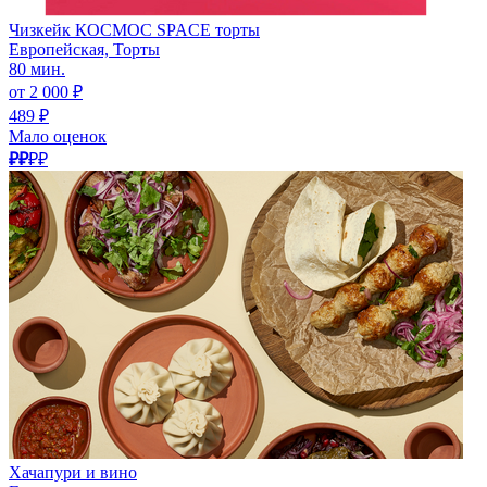
Чизкейк КОСМОС SPACE торты
Европейская, Торты
80 мин.
от 2 000 ₽
489 ₽
Мало оценок
₽₽
₽₽
Хачапури и вино