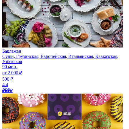
Баклажан
Суши, Грузинская, Европейская, Итальянская, Кавказская,
Узбекская
90 мин.
от 2 000 ₽
500 ₽
4.4
₽₽₽
₽