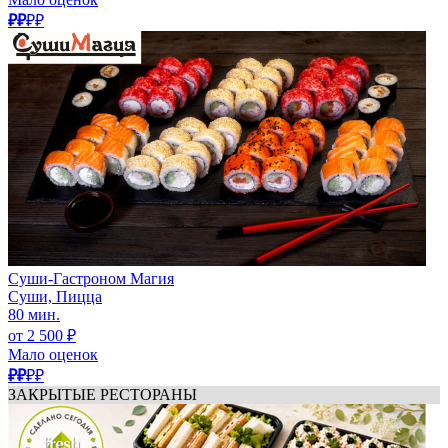
₽₽
₽₽
Суши-Гастроном Магия
Суши, Пицца
80 мин.
от 2 500 ₽
Мало оценок
₽₽
₽₽
ЗАКРЫТЫЕ РЕСТОРАНЫ