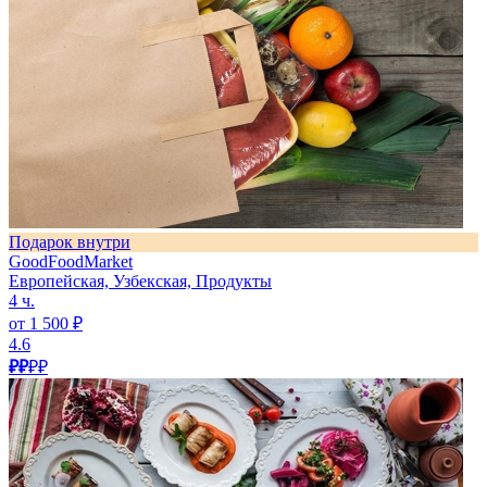
Подарок внутри
GoodFoodMarket
Европейская, Узбекская, Продукты
4 ч.
от 1 500 ₽
4.6
₽₽
₽₽