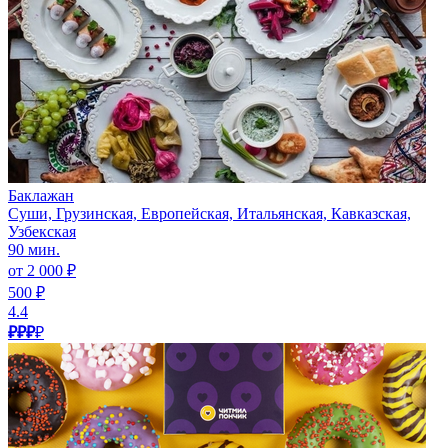
Баклажан
Суши, Грузинская, Европейская, Итальянская, Кавказская,
Узбекская
90 мин.
от 2 000 ₽
500 ₽
4.4
₽₽₽
₽