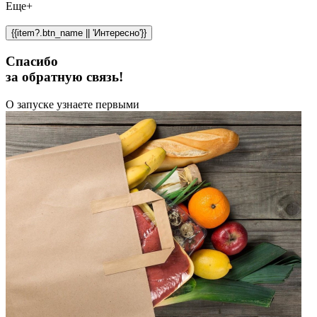
Еще+
{{item?.btn_name || 'Интересно'}}
Спасибо
за обратную связь!
О запуске узнаете первыми