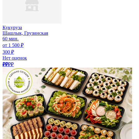
Кукуруза
Шашлык, Грузинская
60 мин.
от 1 500 ₽
300 ₽
Нет оценок
₽₽
₽₽