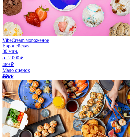
VibeCream мороженое
Европейская
80 мин.
от 2 000 ₽
489 ₽
Мало оценок
₽₽
₽₽