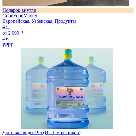
Подарок внутри
GoodFoodMarket
Европейская, Узбекская, Продукты
4 ч.
от 2 000 ₽
4.6
₽₽
₽₽
Доставка воды 19л (ИП Смольников)