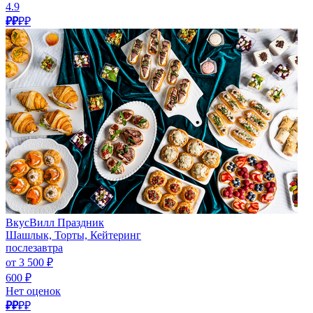
4.9
₽₽
₽₽
ВкусВилл Праздник
Шашлык, Торты, Кейтеринг
послезавтра
от 3 500 ₽
600 ₽
Нет оценок
₽₽
₽₽