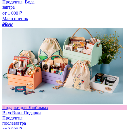
Продукты, Вода
завтра
от 1 000 ₽
Мало оценок
₽₽
₽₽
Подарки для Любимых
ВкусВилл Подарки
Продукты
послезавтра