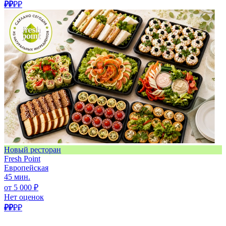
₽₽
₽₽
Новый ресторан
Fresh Point
Европейская
45 мин.
от 5 000 ₽
Нет оценок
₽₽
₽₽