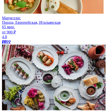
Марчеллис
Пицца, Европейская, Итальянская
65 мин.
от 900 ₽
4.8
₽₽
₽₽