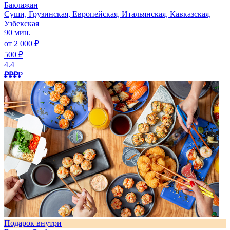
Баклажан
Суши, Грузинская, Европейская, Итальянская, Кавказская,
Узбекская
90 мин.
от 2 000 ₽
500 ₽
4.4
₽₽₽
₽
Подарок внутри