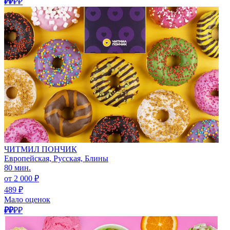
₽₽
₽₽
ЧИТМИЛ ПОНЧИК
Европейская, Русская, Блины
80 мин.
от 2 000 ₽
489 ₽
Мало оценок
₽₽
₽₽