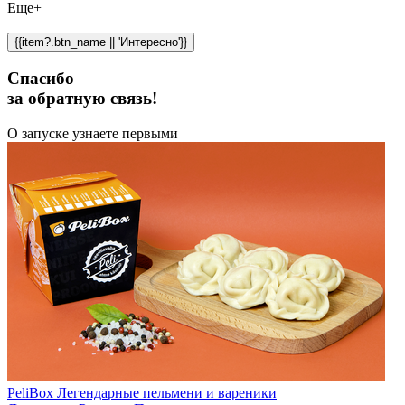
Еще+
{{item?.btn_name || 'Интересно'}}
Спасибо
за обратную связь!
О запуске узнаете первыми
PeliBox Легендарные пельмени и вареники