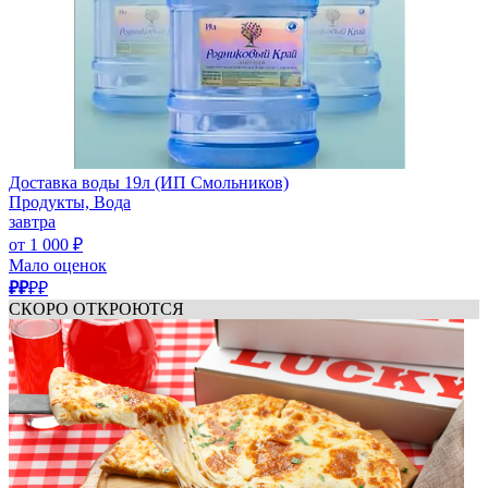
Доставка воды 19л (ИП Смольников)
Продукты, Вода
завтра
от 1 000 ₽
Мало оценок
₽₽
₽₽
СКОРО ОТКРОЮТСЯ