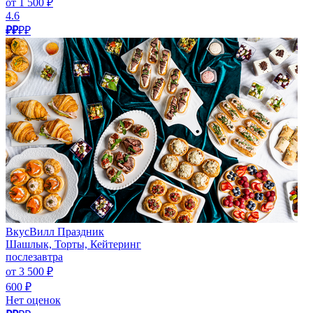
от 1 500 ₽
4.6
₽₽
₽₽
ВкусВилл Праздник
Шашлык, Торты, Кейтеринг
послезавтра
от 3 500 ₽
600 ₽
Нет оценок