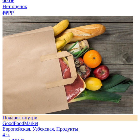
600 ₽
Нет оценок
₽₽
₽₽
Подарок внутри
GoodFoodMarket
Европейская, Узбекская, Продукты
4 ч.