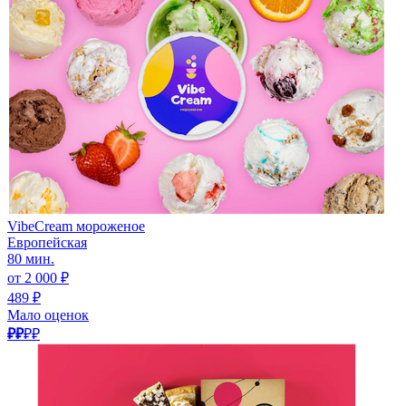
VibeCream мороженое
Европейская
80 мин.
от 2 000 ₽
489 ₽
Мало оценок
₽₽
₽₽