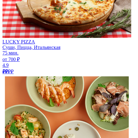
LUCKY PIZZA
Суши, Пицца, Итальянская
75 мин.
от 700 ₽
4.9
₽₽
₽₽