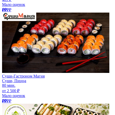
Мало оценок
₽₽
₽₽
Суши-Гастроном Магия
Суши, Пицца
80 мин.
от 2 500 ₽
Мало оценок
₽₽
₽₽