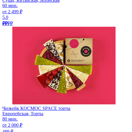
Суши, Китайская, Японская
60 мин.
от 2 499 ₽
5.0
₽₽
₽₽
Чизкейк КОСМОС SPACE торты
Европейская, Торты
80 мин.
от 2 000 ₽
489 ₽