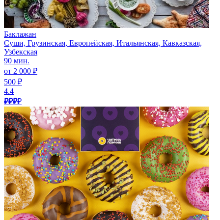
Баклажан
Суши, Грузинская, Европейская, Итальянская, Кавказская,
Узбекская
90 мин.
от 2 000 ₽
500 ₽
4.4
₽₽₽
₽