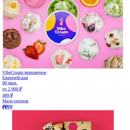
VibeCream мороженое
Европейская
80 мин.
от 2 000 ₽
489 ₽
Мало оценок
₽₽
₽₽