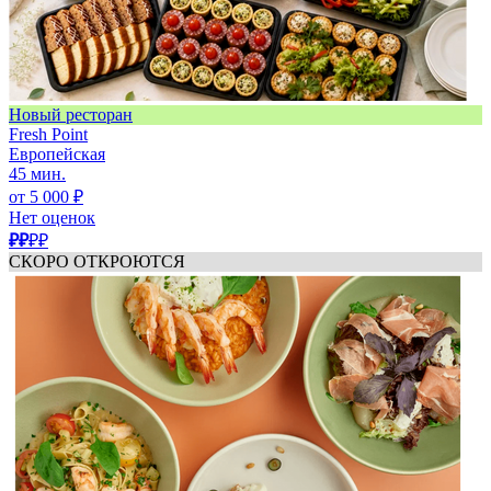
Новый ресторан
Fresh Point
Европейская
45 мин.
от 5 000 ₽
Нет оценок
₽₽
₽₽
СКОРО ОТКРОЮТСЯ