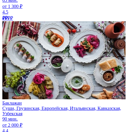
65 мин.
от 1 300 ₽
4.5
₽₽
₽₽
Баклажан
Суши, Грузинская, Европейская, Итальянская, Кавказская,
Узбекская
90 мин.
от 2 000 ₽
4.4