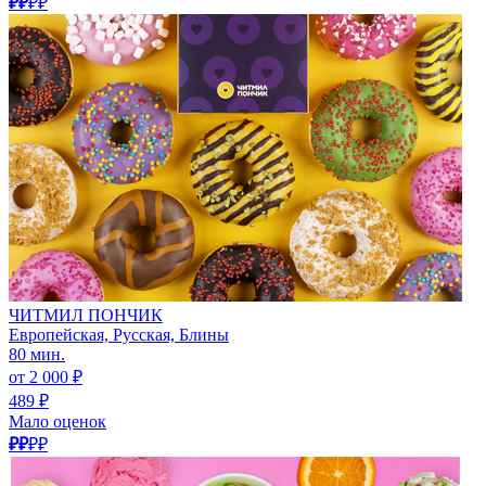
₽₽
₽₽
ЧИТМИЛ ПОНЧИК
Европейская, Русская, Блины
80 мин.
от 2 000 ₽
489 ₽
Мало оценок
₽₽
₽₽