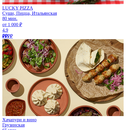
LUCKY PIZZA
Суши, Пицца, Итальянская
80 мин.
от 1 000 ₽
4.9
₽₽
₽₽
Хачапури и вино
Грузинская