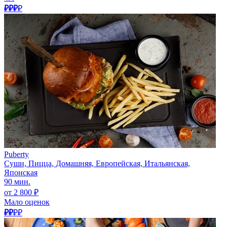
₽₽₽
₽
Puberty
Суши, Пицца, Домашняя, Европейская, Итальянская,
Японская
90 мин.
от 2 800 ₽
Мало оценок
₽₽
₽₽