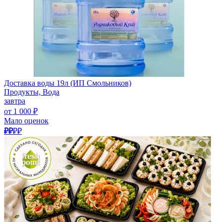
Доставка воды 19л (ИП Смольников)
Продукты, Вода
завтра
от 1 000 ₽
Мало оценок
₽₽
₽₽