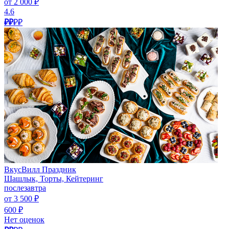
от 2 000 ₽
4.6
₽₽
₽₽
ВкусВилл Праздник
Шашлык, Торты, Кейтеринг
послезавтра
от 3 500 ₽
600 ₽
Нет оценок