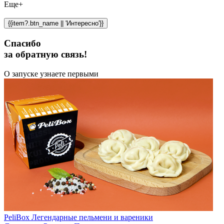
Еще+
{{item?.btn_name || 'Интересно'}}
Спасибо
за обратную связь!
О запуске узнаете первыми
PeliBox Легендарные пельмени и вареники