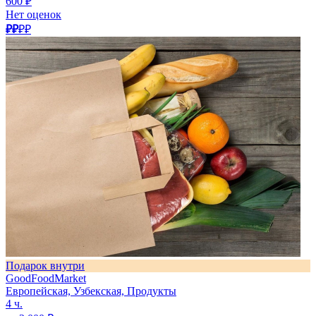
600 ₽
Нет оценок
₽₽
₽₽
Подарок внутри
GoodFoodMarket
Европейская, Узбекская, Продукты
4 ч.