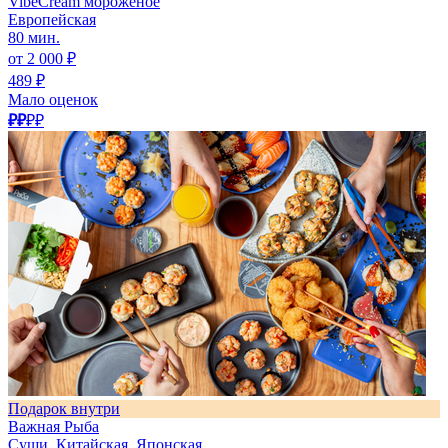
VibeCream мороженое
Европейская
80 мин.
от 2 000 ₽
489 ₽
Мало оценок
₽₽
₽₽
Подарок внутри
Важная Рыба
Суши, Китайская, Японская