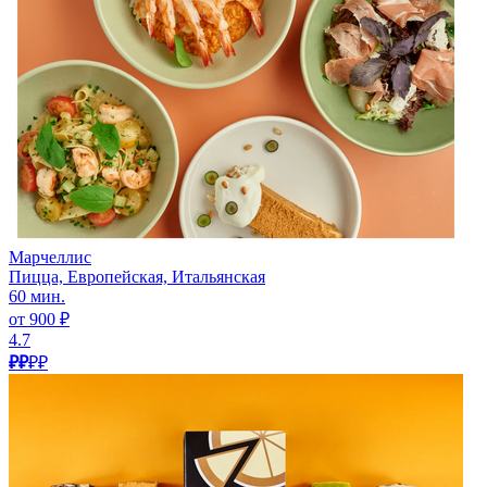
Марчеллис
Пицца, Европейская, Итальянская
60 мин.
от 900 ₽
4.7
₽₽
₽₽