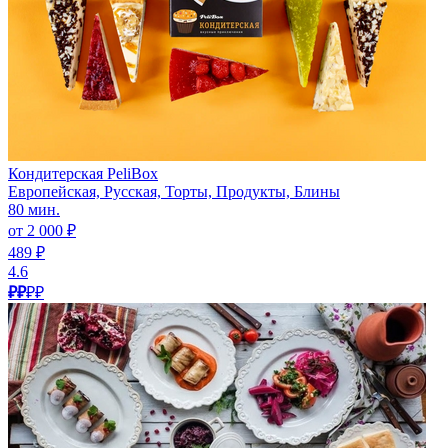
Кондитерская PeliBox
Европейская, Русская, Торты, Продукты, Блины
80 мин.
от 2 000 ₽
489 ₽
4.6
₽₽
₽₽