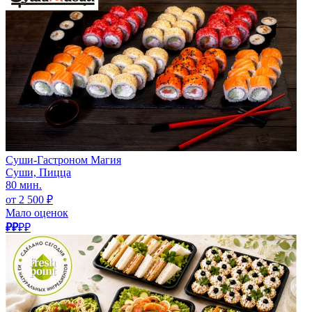
Суши-Гастроном Магия
Суши, Пицца
80 мин.
от 2 500 ₽
Мало оценок
₽₽
₽₽