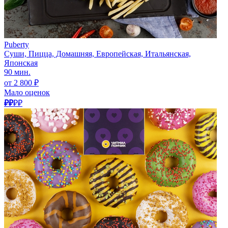
Puberty
Суши, Пицца, Домашняя, Европейская, Итальянская,
Японская
90 мин.
от 2 800 ₽
Мало оценок
₽₽
₽₽