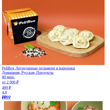
PeliBox Легендарные пельмени и вареники
Домашняя, Русская, Продукты
80 мин.
от 2 000 ₽
489 ₽
4.8
₽₽
₽₽