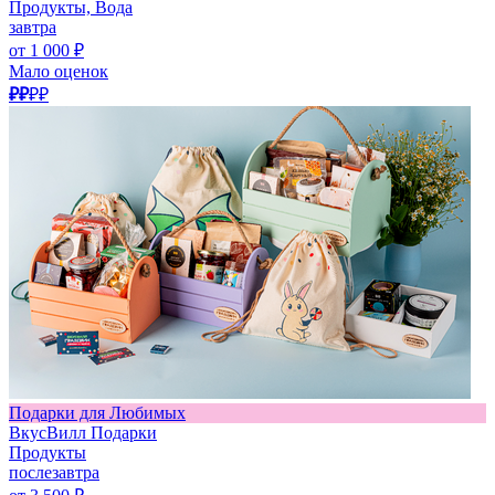
Продукты, Вода
завтра
от 1 000 ₽
Мало оценок
₽₽
₽₽
Подарки для Любимых
ВкусВилл Подарки
Продукты
послезавтра