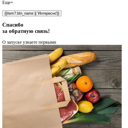
Еще+
{{item?.btn_name || 'Интересно'}}
Спасибо
за обратную связь!
О запуске узнаете первыми