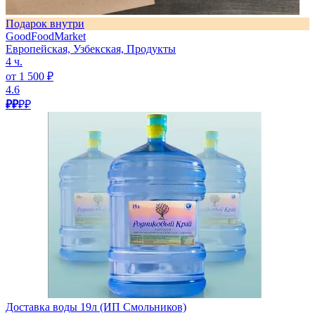
Подарок внутри
GoodFoodMarket
Европейская, Узбекская, Продукты
4 ч.
от 1 500 ₽
4.6
₽₽
₽₽
Доставка воды 19л (ИП Смольников)