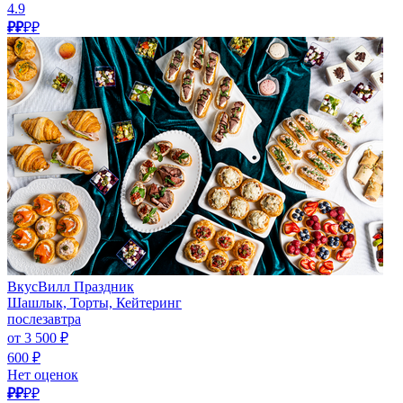
4.9
₽₽
₽₽
ВкусВилл Праздник
Шашлык, Торты, Кейтеринг
послезавтра
от 3 500 ₽
600 ₽
Нет оценок
₽₽
₽₽