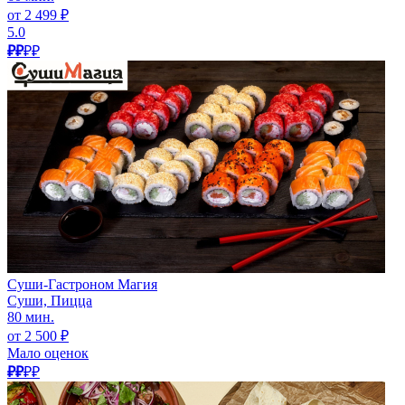
от 2 499 ₽
5.0
₽₽
₽₽
Суши-Гастроном Магия
Суши, Пицца
80 мин.
от 2 500 ₽
Мало оценок
₽₽
₽₽