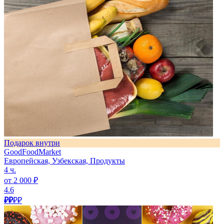
Подарок внутри
GoodFoodMarket
Европейская, Узбекская, Продукты
4 ч.
от 2 000 ₽
4.6
₽₽
₽₽