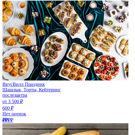
ВкусВилл Праздник
Шашлык, Торты, Кейтеринг
послезавтра
от 3 500 ₽
600 ₽
Нет оценок
₽₽
₽₽