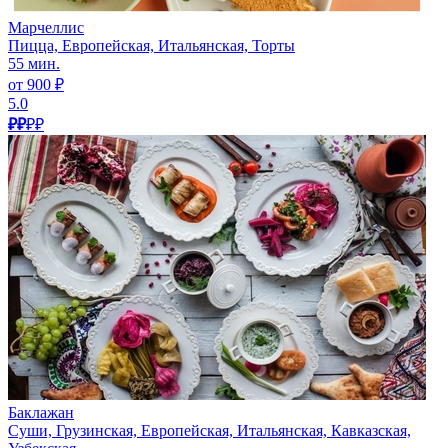
Марчеллис
Пицца, Европейская, Итальянская, Торты
55 мин.
от 900 ₽
5.0
₽₽
₽₽
Баклажан
Суши, Грузинская, Европейская, Итальянская, Кавказская,