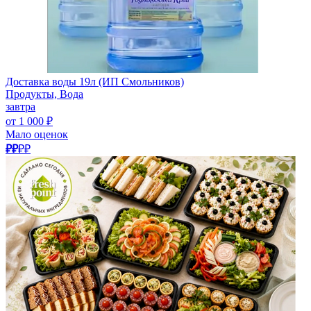
Доставка воды 19л (ИП Смольников)
Продукты, Вода
завтра
от 1 000 ₽
Мало оценок
₽₽
₽₽