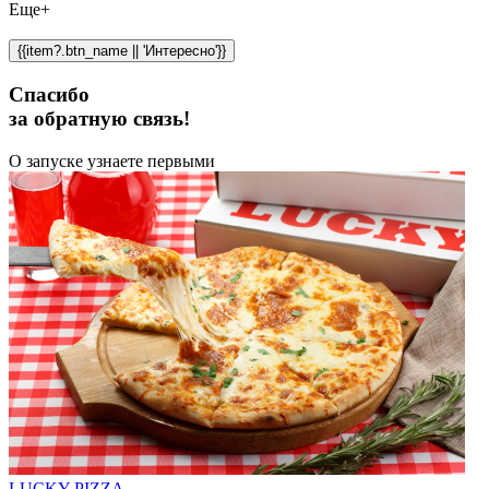
Еще+
{{item?.btn_name || 'Интересно'}}
Спасибо
за обратную связь!
О запуске узнаете первыми
LUCKY PIZZA