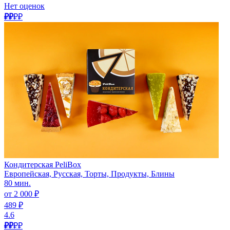
Нет оценок
₽₽
₽₽
Кондитерская PeliBox
Европейская, Русская, Торты, Продукты, Блины
80 мин.
от 2 000 ₽
489 ₽
4.6
₽₽
₽₽