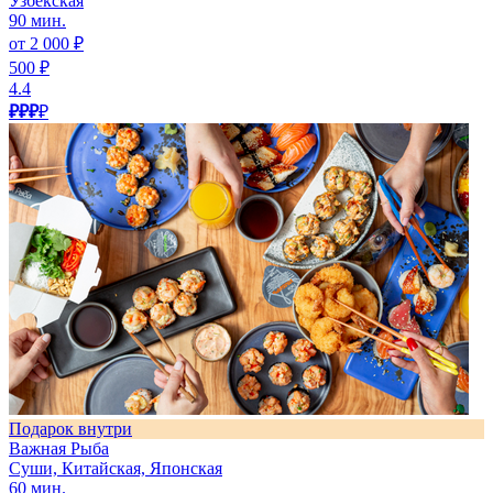
Узбекская
90 мин.
от 2 000 ₽
500 ₽
4.4
₽₽₽
₽
Подарок внутри
Важная Рыба
Суши, Китайская, Японская
60 мин.