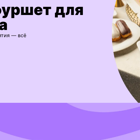
фуршет для
а
ятия — всё