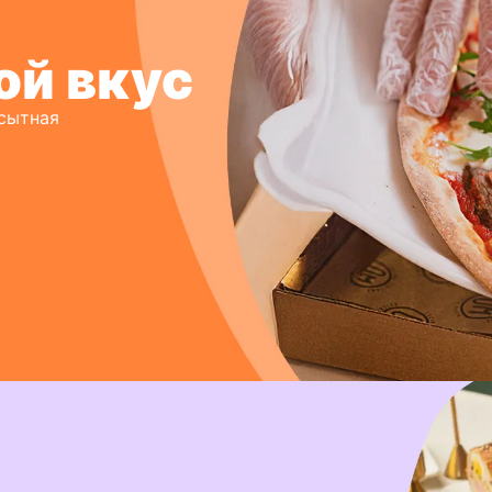
ой вкус
 сытная