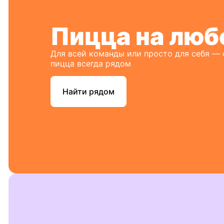
Пицца на люб
Для всей команды или просто для себя —
пицца всегда рядом
Найти рядом