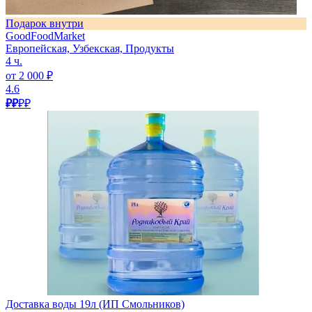
Подарок внутри
GoodFoodMarket
Европейская, Узбекская, Продукты
4 ч.
от 2 000 ₽
4.6
₽₽
₽₽
Доставка воды 19л (ИП Смольников)