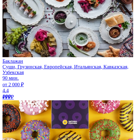
Баклажан
Суши, Грузинская, Европейская, Итальянская, Кавказская,
Узбекская
90 мин.
от 2 000 ₽
4.4
₽₽₽
₽