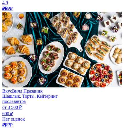
4.9
₽₽
₽₽
ВкусВилл Праздник
Шашлык, Торты, Кейтеринг
послезавтра
от 3 500 ₽
600 ₽
Нет оценок
₽₽
₽₽