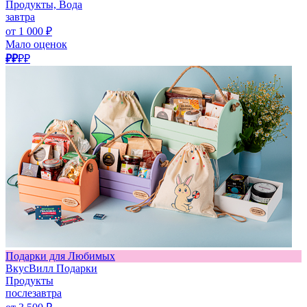
Продукты, Вода
завтра
от 1 000 ₽
Мало оценок
₽₽
₽₽
Подарки для Любимых
ВкусВилл Подарки
Продукты
послезавтра