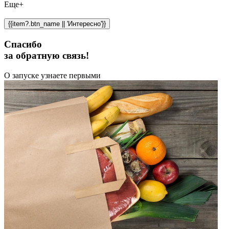
Еще+
{{item?.btn_name || 'Интересно'}}
Спасибо
за обратную связь!
О запуске узнаете первыми