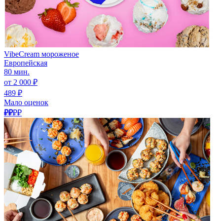
VibeCream мороженое
Европейская
80 мин.
от 2 000 ₽
489 ₽
Мало оценок
₽₽
₽₽