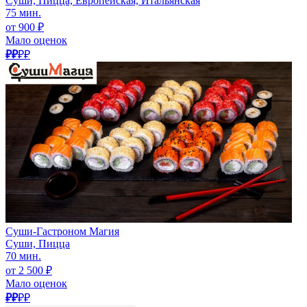
Суши, Пицца, Европейская, Итальянская
75 мин.
от 900 ₽
Мало оценок
₽₽
₽₽
Суши-Гастроном Магия
Суши, Пицца
70 мин.
от 2 500 ₽
Мало оценок
₽₽
₽₽