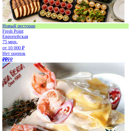
Новый ресторан
Fresh Point
Европейская
75 мин.
от 10 000 ₽
Нет оценок
₽₽
₽₽